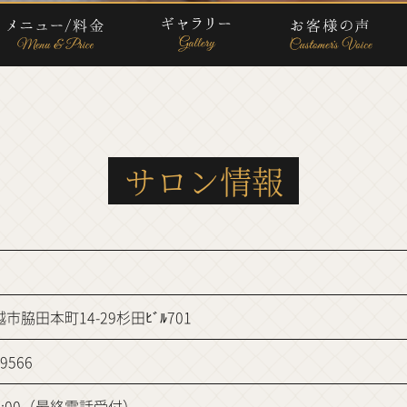
サロン情報
市脇田本町14-29杉田ﾋﾞﾙ701
-9566
21:00（最終電話受付）