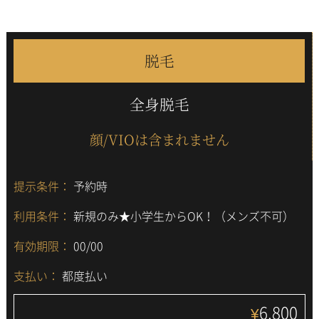
脱毛
全身脱毛
顔/VIOは含まれません
提示条件：
予約時
利用条件：
新規のみ★小学生からOK！（メンズ不可）
有効期限：
00/00
支払い：
都度払い
6,800
¥