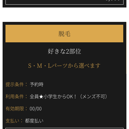
脱毛
好きな2部位
S・M・Lパーツから選べます
提示条件：
予約時
利用条件：
全員★小学生からOK！（メンズ不可）
有効期限：
00/00
支払い：
都度払い