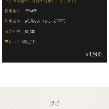
フがある場合、保証の対象外になります）
提示条件：
予約時
利用条件：
新規のみ（メンズ不可）
有効期限：
00/00
支払い：
都度払い
4,900
¥
脱毛